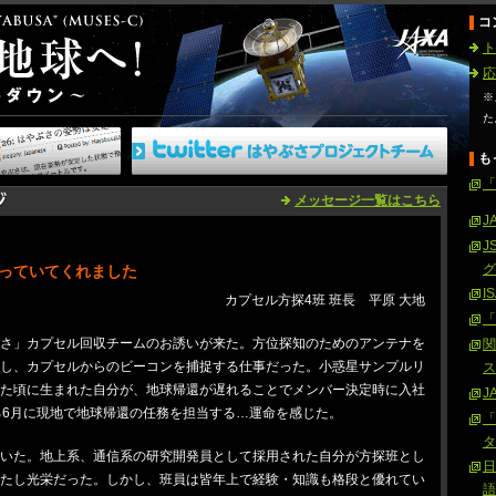
コ
ト
応
※
た
も
「
メッセージ一覧はこちら
J
J
グ
っていてくれました
I
カプセル方探4班 班長 平原 大地
「
ぶさ」カプセル回収チームのお誘いが来た。方位探知のためのアンテナを
関
営し、カプセルからのビーコンを捕捉する仕事だった。小惑星サンプルリ
ス
めた頃に生まれた自分が、地球帰還が遅れることでメンバー決定時に入社
J
る6月に現地で地球帰還の任務を担当する…運命を感じた。
「
タ
驚いた。地上系、通信系の研究開発員として採用された自分が方探班とし
日
きたし光栄だった。しかし、班員は皆年上で経験・知識も格段と優れてい
語