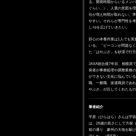
る。開発時期からいるメン
ぐらい…）。人選の意図を
任が増え時間が取れない。
やすい。それらが専門性を
し+αを広げていきたい。
肝心の本番作業は1人でも実
いる。「ビーコンが問題な
た「はやぶさ」を砂漠で行方
JAXA統合後7年目、相模
発者が事務処理や調整業務
ができない文化に悩んでいる
職、一般職、派遣職員であ
やぶさ」が託してくれたもの
筆者紹介
平原（ひらはら）さんは宇
は、26歳の若さにして方探
前の通り、豪州の大地を駆