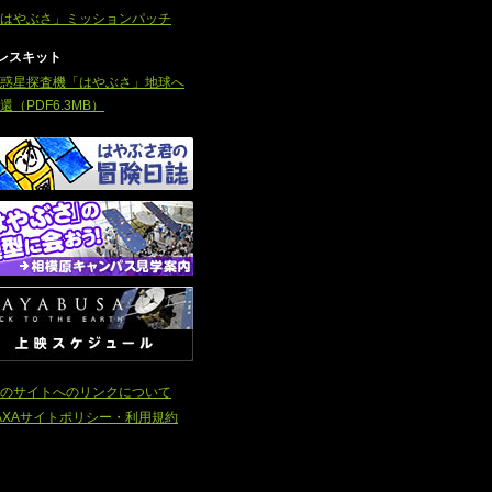
はやぶさ」ミッションパッチ
レスキット
惑星探査機「はやぶさ」地球へ
還（PDF6.3MB）
のサイトへのリンクについて
AXAサイトポリシー・利用規約