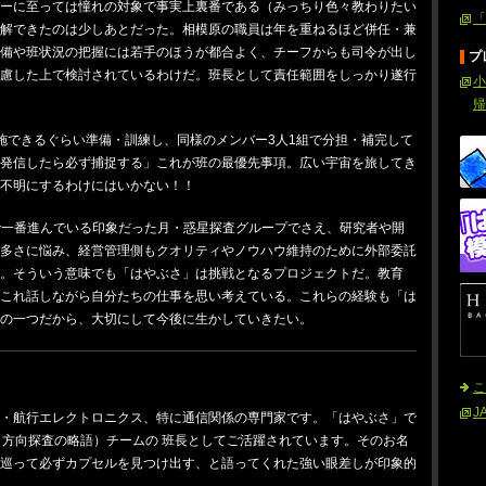
バーに至っては憧れの対象で事実上裏番である（みっちり色々教わりたい
「
理解できたのは少しあとだった。相模原の職員は年を重ねるほど併任・兼
準備や班状況の把握には若手のほうが都合よく、チーフからも司令が出し
プ
考慮した上で検討されているわけだ。班長として責任範囲をしっかり遂行
小
帰
施できるぐらい準備・訓練し、同様のメンバー3人1組で分担・補完して
く発信したら必ず捕捉する」これが班の最優先事項。広い宇宙を旅してき
不明にするわけにはいかない！！
原で一番進んでいる印象だった月・惑星探査グループでさえ、研究者や開
の多さに悩み、経営管理側もクオリティやノウハウ維持のために外部委託
。そういう意味でも「はやぶさ」は挑戦となるプロジェクトだ。教育
れこれ話しながら自分たちの仕事を思い考えている。これらの経験も「は
の一つだから、大切にして今後に生かしていきたい。
こ
J
宙・航行エレクトロニクス、特に通信関係の専門家です。「はやぶさ」で
（方向探査の略語）チームの 班長としてご活躍されています。そのお名
け巡って必ずカプセルを見つけ出す、と語ってくれた強い眼差しが印象的