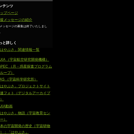
ンテンツ
ップページ
援メッセージの紹介
メッセージの募集は終了いたしまし
。
っと詳しく
はやぶさ」関連情報一覧
AXA （宇宙航空研究開発機構）
SPEC （月・惑星探査プログラム
ループ）
SAS （宇宙科学研究所）
はやぶさ」プロジェクトサイト
連フォト（デジタルアーカイブ
）
AXA動画
はやぶさ」物語（宇宙教育セン
ー）
本の宇宙開発の歴史［宇宙研物
］：「はやぶさ」