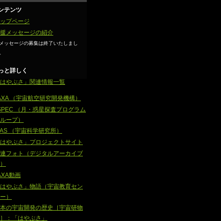
ンテンツ
ップページ
援メッセージの紹介
メッセージの募集は終了いたしまし
。
っと詳しく
はやぶさ」関連情報一覧
AXA （宇宙航空研究開発機構）
SPEC （月・惑星探査プログラム
ループ）
SAS （宇宙科学研究所）
はやぶさ」プロジェクトサイト
連フォト（デジタルアーカイブ
）
AXA動画
はやぶさ」物語（宇宙教育セン
ー）
本の宇宙開発の歴史［宇宙研物
］：「はやぶさ」