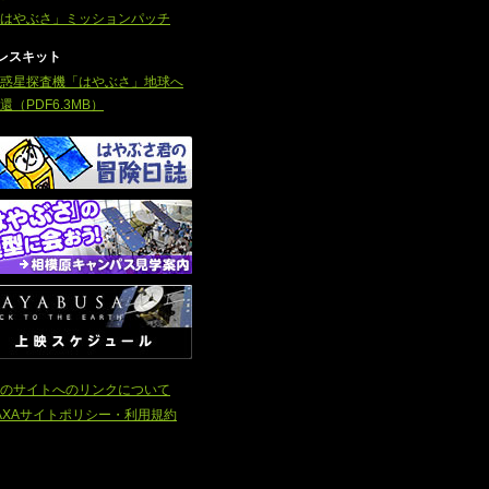
はやぶさ」ミッションパッチ
レスキット
惑星探査機「はやぶさ」地球へ
還（PDF6.3MB）
のサイトへのリンクについて
AXAサイトポリシー・利用規約