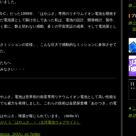
いました。
「
S-C」だった1998年、「はやぶさ」専用のリチウムイオン電池を開発す
プ
まだ電池屋として駆け出しであった私は、電池の設計、開発検討、製作、
小
頂く度に、数え切れない感動、多くの宇宙実証の成果、そして電池屋とし
帰
ぶさミッションの皆様」、こんな壮大で感動的なミッションに参加させて
た。
たちへ
みなさい・・・
はやぶさ」電池は世界初の衛星専用リチウムイオン電池として高い性能を
でも威力を発揮しました。これらの技術は金星探査機「あかつき」の電
こ
J
やぶさ」帰還が報じられています。（delta-V）
りがとう「はやぶさ」！（古河電池ウェブサイト）
a_JAXA）on Twitter