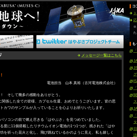
コ
ト
応
※
た
も
「
メッセージ一覧はこちら
J
J
グ
！
I
電池担当 山本 真裕（古河電池株式会社）
「
！ そして幾多の感動をありがとう。
関
びに関係した全ての皆様、カプセル生還、おめでとうございます。皆の思
ス
トカワのサンプルが入っていることを心よりお祈りいたします。
J
「
パソコンの前で燃え尽きる「はやぶさ」を見つめていました。
タ
る度に11個搭載したリチウムイオン電池の1つ1つが、残された「はや
日
功を祈った花火と化し、飛び跳ねているかのように見え、私も嬉しく
語