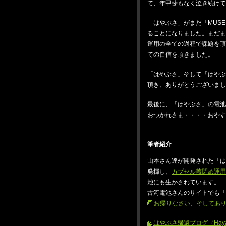
て、年甲斐もなく泣き続けて
「はやぶさ」がまだ「MUSE
ることになりました。まだ
運用の全ての過程で課題を
ての自信を頂きました。
「はやぶさ」そして「はや
頂き、ありがとうございまし
最後に、「はやぶさ」の電池
おつかれさま・・・・おやす
筆者紹介
山本さん達が開発された「
発揮し、
カプセル蓋閉め運用
池にも生かされています。
古河電池さんのサイトでも「は
お帰りなさい、そしてあ
はやぶさ帰還ブログ（Hayabus