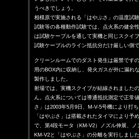
うべきでしょう。
相模原で実施される「はやぶさ」の温度試
試験等の各種動作試験では、点火系の健全
は試験ケーブルを通して実機と同じスクイ
試験ケーブルのライン抵抗分だけ厳しい側
クリーンルームでのダスト発生は厳禁です
用のBOX内に収納し、発火ガスが外に漏れ
製作しました。
射場では、実機スクイブが結線されました
ん。点火系については導通抵抗測定で正常
さ」は2003年5月9日、M-V-5号機により
「はやぶさ」は搭載されたタイマにより予
で、第4段モータ（KM-V2）ノズル伸展、ノ
KM-V2と「はやぶさ」の分離を実行しまし