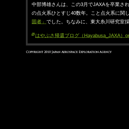
中部博雄さんは、この3月でJAXAを卒業さ
の点火系ひとすじ40数年。こと点火系に関
固者」
でした。ちなみに、東大糸川研究室
はやぶさ帰還ブログ（Hayabusa_JAXA）on T