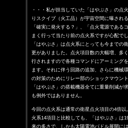
・・・私が担当していた「はやぶさ」の点火
りスクイブ（火工品）が宇宙空間に曝され
「確実に発火する？」、「点火電源である
まく行って当たり前の点火系ですが心配で
「はやぶさ」は点火系にとっても今までの
更がありました。点火項目数の大幅増、多
行されますので各種コマンドにアーミング
ます。それに伴う回路の追加、さらに機械
の対策のためにリレー部のショックマウン
「はやぶさ」の搭載機器全てに重量削減が
も例外ではありません。
今回の点火系は通常の衛星点火項目の4倍以上
火系14項目と比較しても、「はやぶさ」は1
来の多さで、しかも太陽電池パドル展開には