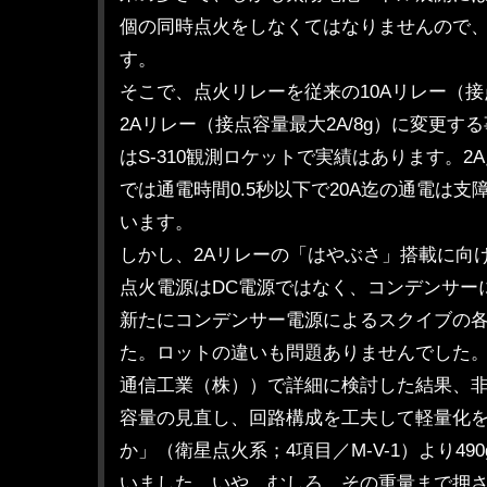
個の同時点火をしなくてはなりませんので
す。
そこで、点火リレーを従来の10Aリレー（接点
2Aリレー（接点容量最大2A/8g）に変更
はS-310観測ロケットで実績はあります。
では通電時間0.5秒以下で20A迄の通電は
います。
しかし、2Aリレーの「はやぶさ」搭載に向
点火電源はDC電源ではなく、コンデンサー
新たにコンデンサー電源によるスクイブの
た。ロットの違いも問題ありませんでした
通信工業（株））で詳細に検討した結果、非常電源
容量の見直し、回路構成を工夫して軽量化
か」（衛星点火系；4項目／M-V-1）より490
いました。いや、むしろ、その重量まで押